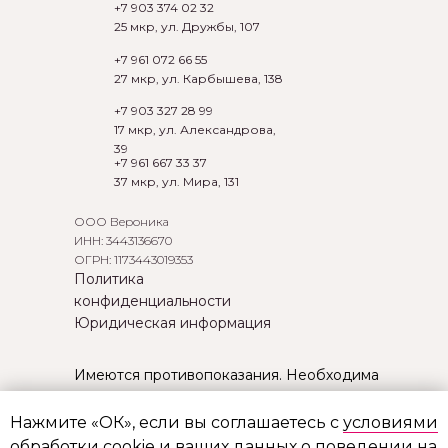
+7 903 374 02 32
25 мкр, ул. Дружбы, 107
+7 961 072 66 55
27 мкр, ул. Карбышева, 138
+7 903 327 28 99
17 мкр, ул. Александрова,
39
+7 961 667 33 37
37 мкр, ул. Мира, 131
ООО Вероника
ИНН: 3443136670
ОГРН: 1173443019353
Политика
конфиденциальности
Юридическая информация
Имеются противопоказания. Необходима
консультация специалиста. 18+
Нажмите «ОК», если вы соглашаетесь с
условиями
Информация, размещенная на сайте, носит исключительно
информационно-рекламный характер и не является офертой
обработки cookie и ваших данных о поведении на